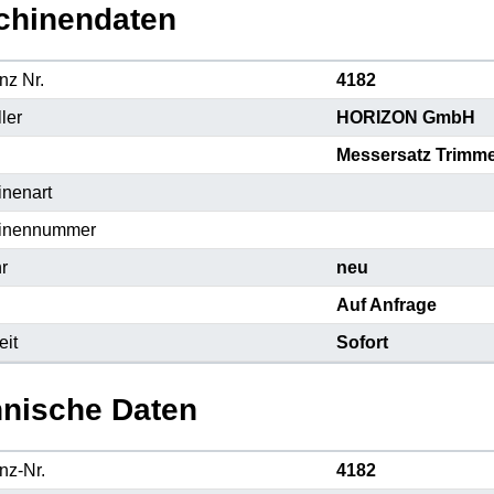
chinendaten
nz Nr.
4182
ler
HORIZON GmbH
Messersatz Trimm
nenart
inennummer
r
neu
Auf Anfrage
eit
Sofort
nische Daten
nz-Nr.
4182