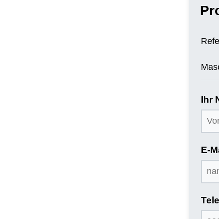
Pr
Refe
Mas
Ihr
E-M
Tel