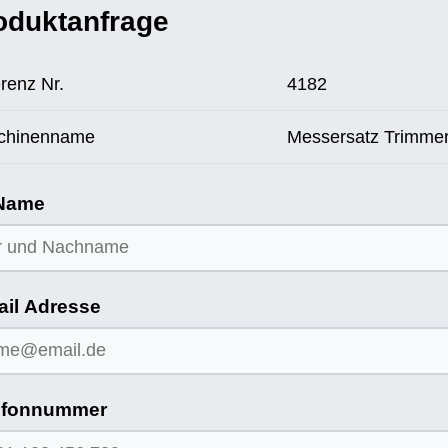
oduktanfrage
renz Nr.
4182
chinenname
Messersatz Trimme
 Name
ail Adresse
efonnummer