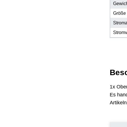
Gewic
Größe
Stroma
Stromv
Bes
1x Obe
Es hand
Artike