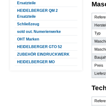
Mas
Ersatzteile
HEIDELBERGER QM 2
Ersatzteile
Refere
Schließzeug
Herstel
sold out. Numerierwerke
Typ
OHT Marken
Maschi
HEIDELBERGER GTO 52
Masch
ZUBEHÖR EINDRUCKWERK
Baujah
HEIDELBERGER MO
Preis
Lieferz
Tech
Refere