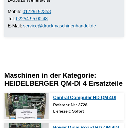
D-53919 Weilerswist
Mobile
01729192353
Tel.
02254 95 00 48
E-Mail:
service@druckmaschinenhandel.de
Maschinen in der Kategorie:
HEIDELBERGER QM-DI 4 Ersatzteile
Central Computer HD QM 4DI
Referenz Nr.:
3728
Lieferzeit:
Sofort
Power Drive Board HD-QM 4DI